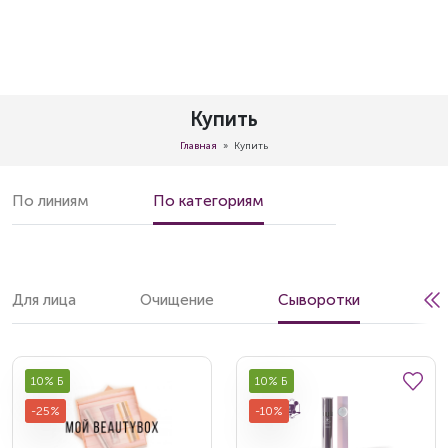
Купить
Главная
Купить
По линиям
По категориям
Для лица
Очищение
Сыворотки
Кр
10% Б
10% Б
-25%
-10%