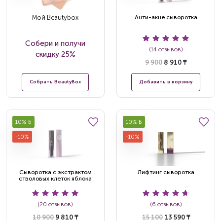
Мой Beautybox
Анти-акне сыворотка
Собери и получи
(14 отзывов)
скидку 25%
9 900
8 910 ₸
Собрать BeautyBox
Добавить в корзину
10% Б
10% Б
-10%
-10%
Сыворотка с экстрактом
Лифтинг сыворотка
стволовых клеток яблока
(20 отзывов)
(6 отзывов)
10 900
9 810 ₸
15 100
13 590 ₸