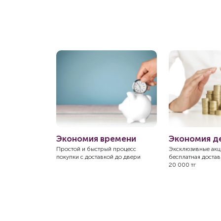
нная
Экономия времени
Экономия д
ь
Простой и быстрый процесс
Эксклюзивные акци
покупки с доставкой до двери
бесплатная доставк
закции надежно
20 000 тг
ствии с
тандартами