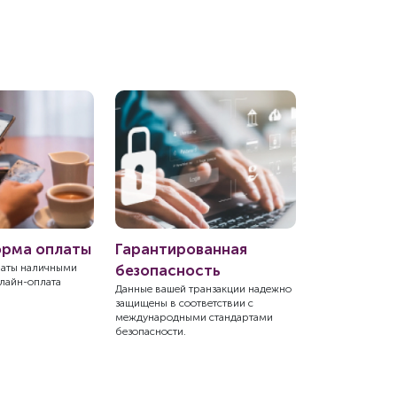
орма оплаты
Гарантированная
Экономия
латы наличными
безопасность
Простой и быс
нлайн-оплата
покупки с дост
Данные вашей транзакции надежно
защищены в соответствии с
международными стандартами
безопасности.