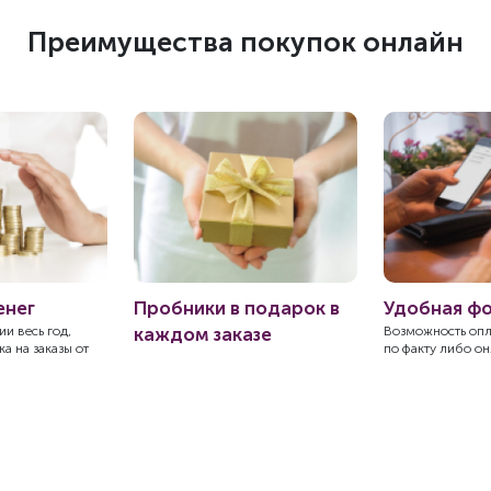
Преимущества покупок онлайн
енег
Пробники в подарок в
Удобная ф
и весь год,
каждом заказе
Возможность оп
а на заказы от
по факту либо о