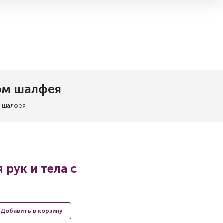
том шалфея
м шалфея
 рук и тела с
Добавить в корзину