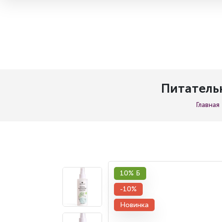
Питательн
Главная
10% Б
-10%
Новинка