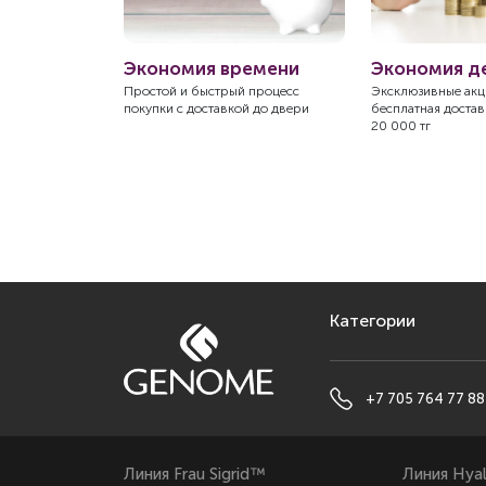
нная
Экономия времени
Экономия д
ь
Простой и быстрый процесс
Эксклюзивные акци
покупки с доставкой до двери
бесплатная доставк
закции надежно
20 000 тг
ствии с
тандартами
Категории
+7 705 764 77 88
Линия Frau Sigrid™
Линия Hya