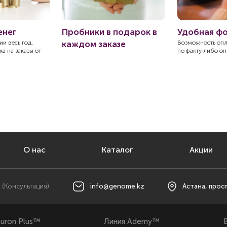
енег
Пробники в подарок в
Удобная ф
и весь год,
каждом заказе
Возможность оп
а на заказы от
по факту либо о
О нас
Каталог
Акции
(Консультация)
info@genome.kz
Астана, прос
luron Plus™
Линия Ademy™
B