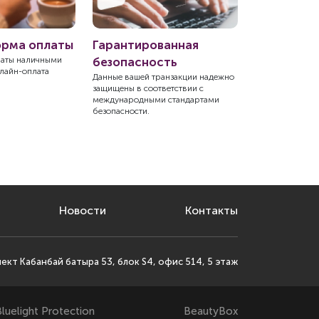
орма оплаты
Гарантированная
Экономия
латы наличными
безопасность
Простой и быс
нлайн-оплата
покупки с дост
Данные вашей транзакции надежно
защищены в соответствии с
международными стандартами
безопасности.
Новости
Контакты
пект Кабанбай батыра 53, блок S4, офис 514, 5 этаж
luelight Protection
BeautyBox